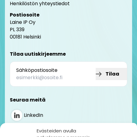
Henkilöstön yhteystiedot
Postiosoite
Laine IP Oy
PL 339
00181 Helsinki
Tilaa uutiskirjeemme
Sähköpostiosoite
Tilaa
Seuraa meitä
LinkedIn
Instagram
Evästeiden avulla