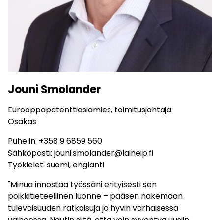
Jouni Smolander
Eurooppapatenttiasiamies, toimitusjohtaja
Osakas
Puhelin:
+358 9 6859 560
Sähköposti:
jouni.smolander@laineip.fi
Työkielet: suomi, englanti
"Minua innostaa työssäni erityisesti sen
poikkitieteellinen luonne – pääsen näkemään
tulevaisuuden ratkaisuja jo hyvin varhaisessa
vaiheessa. Nautin siitä, että voin syventyä uusiin