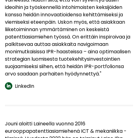
ideoihin ja työskennellä intohimoisten keksijöiden
kanssa heidän innovaatioidensa kehittämiseksi ja
viemiseksi eteenpäin. Uskon myös, että asiakkaan
liiketoiminnan ymmärtäminen on keskeistä
patenttiasiamiehen työssä. On erittäin inspiroivaa ja
palkitsevaa auttaa asiakkaita navigoimaan
monimutkaisissa IPR-haasteissa – aina optimaalisen
strategian luomisesta tuotekehitysinvestointien
suojaamiseksi siihen, että heidän IPR-portfolionsa
arvo saadaan parhaiten hyödynnettyä."
LinkedIn
Jouni aloitti Laineella vuonna 2016
eurooppapatenttiasiamiehenä ICT & mekaniikka -