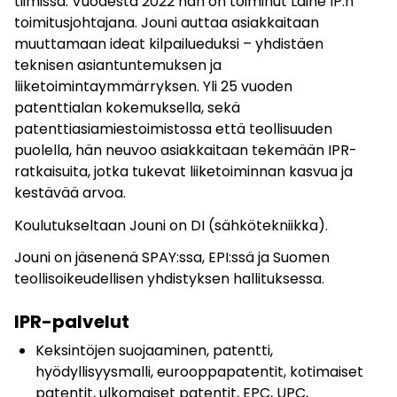
tiimissä. Vuodesta 2022 hän on toiminut Laine IP:n
toimitusjohtajana. Jouni auttaa asiakkaitaan
muuttamaan ideat kilpailueduksi – yhdistäen
teknisen asiantuntemuksen ja
liiketoimintaymmärryksen. Yli 25 vuoden
patenttialan kokemuksella, sekä
patenttiasiamiestoimistossa että teollisuuden
puolella, hän neuvoo asiakkaitaan tekemään IPR-
ratkaisuita, jotka tukevat liiketoiminnan kasvua ja
kestävää arvoa.
Koulutukseltaan Jouni on DI (sähkötekniikka).
Jouni on jäsenenä SPAY:ssa, EPI:ssä ja Suomen
teollisoikeudellisen yhdistyksen hallituksessa.
IPR-palvelut
Keksintöjen suojaaminen, patentti,
hyödyllisyysmalli, eurooppapatentit, kotimaiset
patentit, ulkomaiset patentit, EPC, UPC,