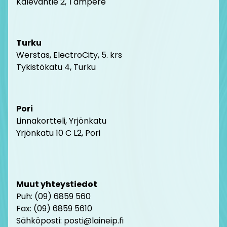
Kalevantie 2, Tampere
Turku
Werstas, ElectroCity, 5. krs
Tykistökatu 4, Turku
Pori
Linnakortteli, Yrjönkatu
Yrjönkatu 10 C L2, Pori
Muut yhteystiedot
Puh: (09) 6859 560
Fax: (09) 6859 5610
Sähköposti: posti@laineip.fi