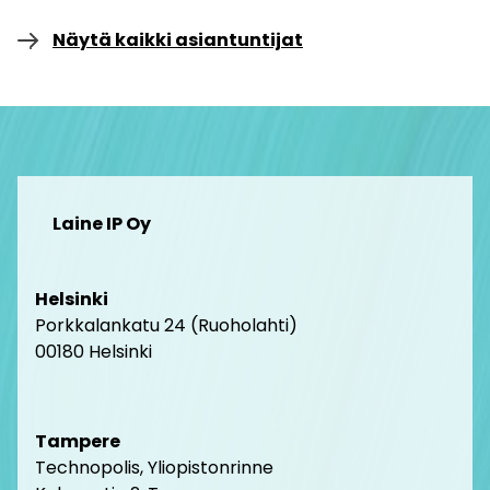
Näytä kaikki asiantuntijat
Laine IP Oy
Helsinki
Porkkalankatu 24 (Ruoholahti)
00180 Helsink
i
Tampere
Technopolis, Yliopistonrinne