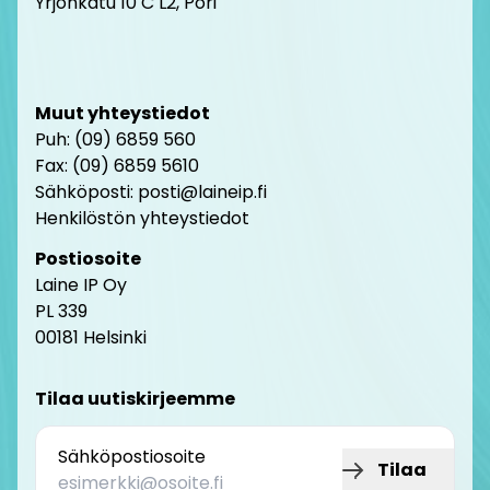
Yrjönkatu 10 C L2, Pori
Muut yhteystiedot
Puh: (09) 6859 560
Fax: (09) 6859 5610
Sähköposti: posti@laineip.fi
Henkilöstön yhteystiedot
Postiosoite
Laine IP Oy
PL 339
00181 Helsinki
Tilaa uutiskirjeemme
Sähköpostiosoite
Tilaa