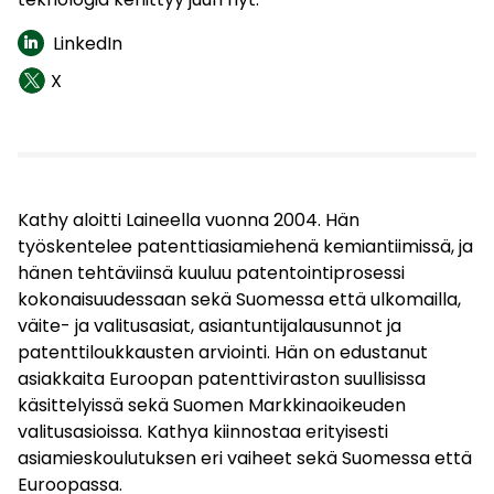
LinkedIn
X
Kathy aloitti Laineella vuonna 2004. Hän
työskentelee patenttiasiamiehenä kemiantiimissä, ja
hänen tehtäviinsä kuuluu patentointiprosessi
kokonaisuudessaan sekä Suomessa että ulkomailla,
väite- ja valitusasiat, asiantuntijalausunnot ja
patenttiloukkausten arviointi. Hän on edustanut
asiakkaita Euroopan patenttiviraston suullisissa
käsittelyissä sekä Suomen Markkinaoikeuden
valitusasioissa. Kathya kiinnostaa erityisesti
asiamieskoulutuksen eri vaiheet sekä Suomessa että
Euroopassa.