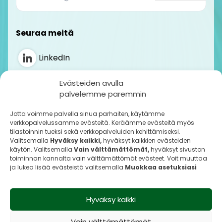
Seuraa meitä
LinkedIn
Instagram
Evästeiden avulla
palvelemme paremmin
Jotta voimme palvella sinua parhaiten, käytämme
Laskutustiedot
verkkopalvelussamme evästeitä. Keräämme evästeitä myös
Y-tunnus: 0590525-5
tilastoinnin tueksi sekä verkkopalveluiden kehittämiseksi.
ALV-numero: FI05905255
Valitsemalla
Hyväksy kaikki,
hyväksyt kaikkien evästeiden
käytön. Valitsemalla
Vain välttämättömät,
hyväksyt sivuston
Operaattori: Nordea
toiminnan kannalta vain välttämättömät evästeet. Voit muuttaa
Välittäjän tunnus: NDEAFIHH
ja lukea lisää evästeistä valitsemalla
Muokkaa asetuksiasi
Verkkolaskuosoite: FI6221531800060138
Tietosuojaseloste
Hyväksy kaikki
Evästetiedot
Yleiset toimeksiantoehdot
Vain välttämättömät