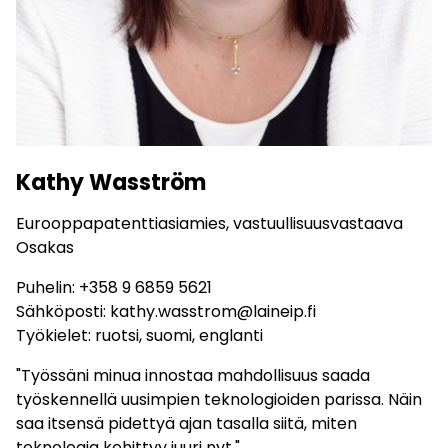
Kathy Wasström
Eurooppapatenttiasiamies, vastuullisuusvastaava
Osakas
Puhelin:
+358 9 6859 5621
Sähköposti:
kathy.wasstrom@laineip.fi
Työkielet: ruotsi, suomi, englanti
"Työssäni minua innostaa mahdollisuus saada
työskennellä uusimpien teknologioiden parissa. Näin
saa itsensä pidettyä ajan tasalla siitä, miten
teknologia kehittyy juuri nyt."